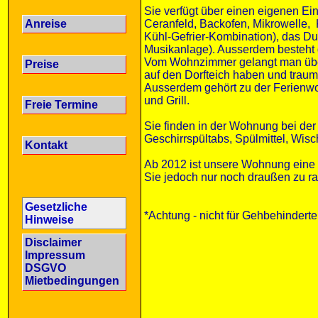
Sie verfügt über einen eigenen Ein
Ceranfeld, Backofen, Mikrowelle,
Anreise
Kühl-Gefrier-Kombination), das 
Musikanlage). Ausserdem besteht 
Vom Wohnzimmer gelangt man über 
Preise
auf den Dorfteich haben und tra
Ausserdem gehört zu der Ferienw
und Grill.
Freie Termine
Sie finden in der Wohnung bei der 
Geschirrspültabs, Spülmittel, Wi
Kontakt
Ab 2012 ist unsere Wohnung eine 
Sie jedoch nur noch draußen zu r
Gesetzliche
*Achtung - nicht für Gehbehindert
Hinweise
Disclaimer
Impressum
DSGVO
Mietbedingungen